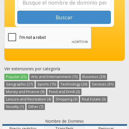
Buscar
Ver extensiones por categoría
Popular (25)
Arts and Entertainment (15)
Business (29)
Geographic (27)
Sports (15)
Technology (26)
Services (91)
Money and Finance (9)
Food and Drink (3)
Leisure and Recreation (4)
Shopping (3)
Real Estate (3)
Novelty (1)
Other (7)
Nombre de Dominio
Precio registro
Transferir
Renovar