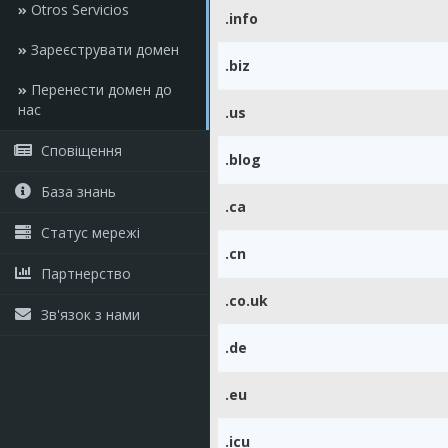
Otros Servicios
.info
Зареєструвати домен
.biz
Перенести домен до
нас
.us
Сповіщення
.blog
База знань
.ca
Статус мережі
.cn
Партнерство
.co.uk
Зв'язок з нами
.de
.eu
.icu