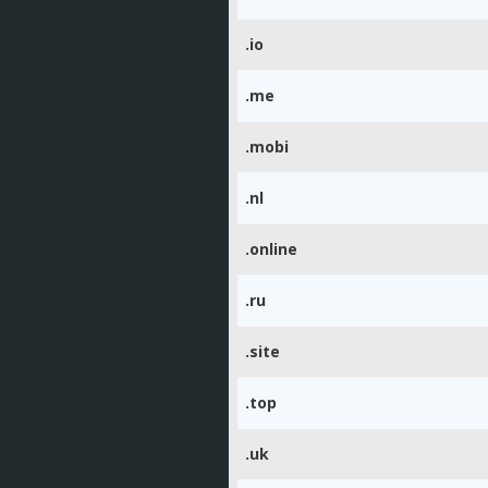
.io
.me
.mobi
.nl
.online
.ru
.site
.top
.uk