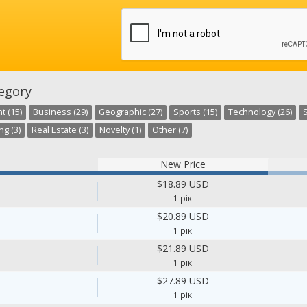
egory
t (15)
Business (29)
Geographic (27)
Sports (15)
Technology (26)
S
g (3)
Real Estate (3)
Novelty (1)
Other (7)
New Price
$18.89 USD
1 рік
$20.89 USD
1 рік
$21.89 USD
1 рік
$27.89 USD
1 рік