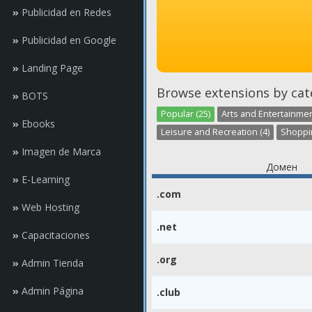
Publicidad en Redes
Publicidad en Google
Landing Page
Browse extensions by cat
BOTS
Popular (25)
Arts and Entertainmen
Ebooks
Leisure and Recreation (4)
Shoppin
Imagen de Marca
Домен
E-Learning
.com
Web Hosting
.net
Capacitaciones
.org
Admin Tienda
Admin Página
.club