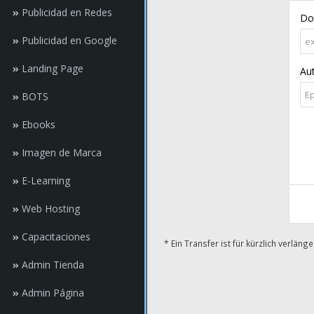
Publicidad en Redes
Do
Publicidad en Google
Landing Page
Au
BOTS
Ebooks
Imagen de Marca
E-Learning
Web Hosting
Capacitaciones
* Ein Transfer ist für kürzlich verlä
Admin Tienda
Admin Página