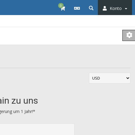
0
Konto
ain zu uns
ngerung um 1 Jahr!*