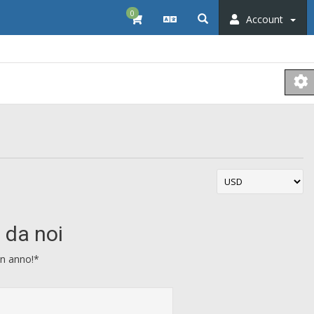
0
Account
o da noi
un anno!*