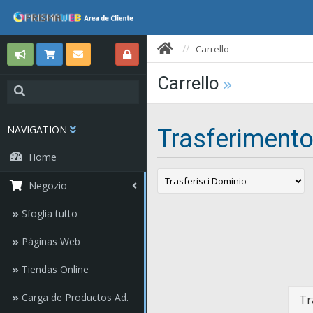
Carrello
Carrello
NAVIGATION
Trasferiment
Home
Negozio
Sfoglia tutto
Páginas Web
Tiendas Online
Carga de Productos Ad.
Tr