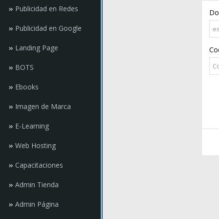
Publicidad en Redes
Do
Publicidad en Google
Landing Page
Cod
BOTS
Ebooks
Imagen de Marca
E-Learning
Web Hosting
Capacitaciones
Admin Tienda
Admin Página