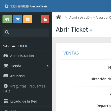
>
Administración
Área del C
Abrir Ticket
NAVIGATION
VENTAS
Administración
Tienda
N
Anuncios
Dirección d
Preguntas Frecuentes -
FAQ
Estado de la Red
Depart