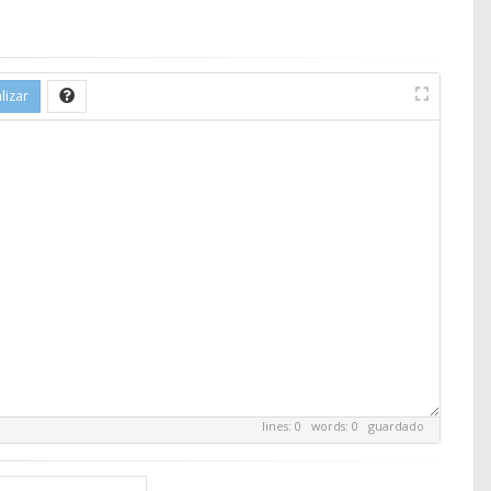
lizar
lines: 0 words: 0
guardado