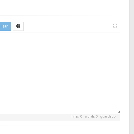
lizar
lines: 0 words: 0
guardado