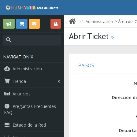
>
Administración
Área del C
Abrir Ticket
NAVIGATION
PAGOS
Administración
Tienda
N
Anuncios
Dirección d
Preguntas Frecuentes -
FAQ
Estado de la Red
Depart