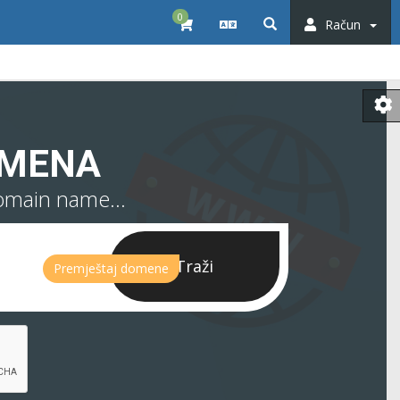
0
Račun
OMENA
omain name...
Traži
Premještaj domene