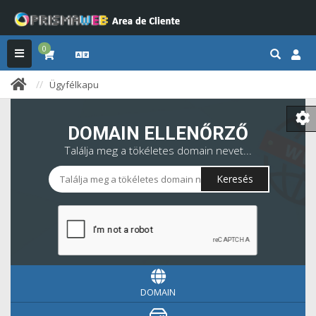
0
Ügyfélkapu
DOMAIN ELLENŐRZŐ
Találja meg a tökéletes domain nevet...
Keresés
DOMAIN