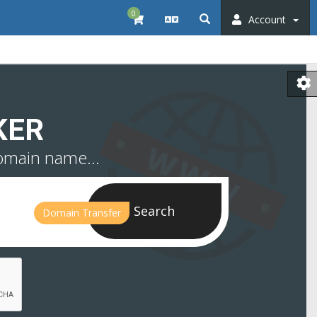
0
Account
KER
omain name...
Search
Domain Transfer