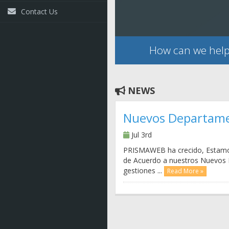
Contact Us
How can we help
NEWS
Nuevos Departame
Jul 3rd
PRISMAWEB ha crecido, Estamos 
de Acuerdo a nuestros Nue
gestiones ...
Read More »